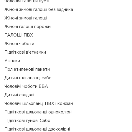
Чоловічі галоши пусті
Жіночі зимові галоші без задника
Жіночі зимові галоші
Жіночі галоші порожні
ГАЛОШі ПВХ
Жіночі чоботи
Підліткові в'єтнамки
Устілки
Поліетиленові пакети
Дитячі шльопанці сабо
Чоловічі чоботи ЕВА
Дитячі сандалі
Чоловічі шльопанці ПВХ і кожзам
Підліткові шльопанці одноколірні
Підліткові гумові Сабо
Підліткові шльопанці двоколірні