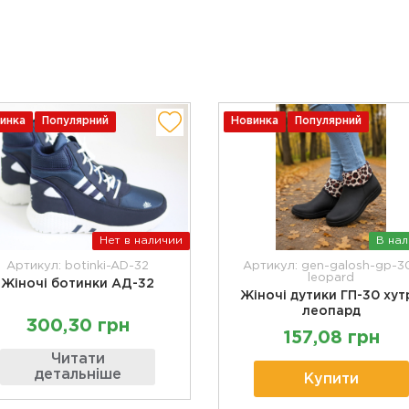
инка
Популярний
Новинка
Популярний
Нет в наличии
В на
Артикул: botinki-AD-32
Артикул: gen-galosh-gp-3
leopard
Жіночі ботинки АД-32
Жіночі дутики ГП-30 хут
леопард
300,30 грн
157,08 грн
Читати
детальніше
Купити