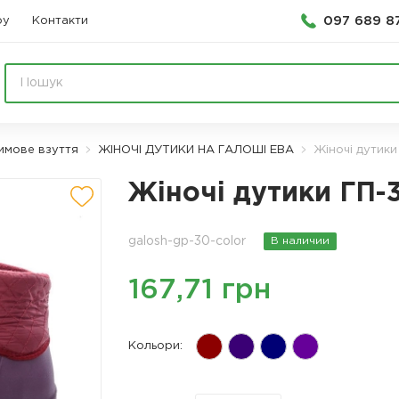
097 689 8
ру
Контакти
имове взуття
ЖІНОЧІ ДУТИКИ НА ГАЛОШІ ЕВА
Жіночі дутики
Жіночі дутики ГП-
galosh-gp-30-color
В наличии
167,71 грн
Кольори: