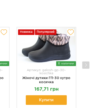
Новинка
Популярний
личии
В наличии
0-
Артикул: galosh-gp-30-
kosichka
ро
Жіночі дутики ГП-30 хутро
косичка
167,71 грн
Купити