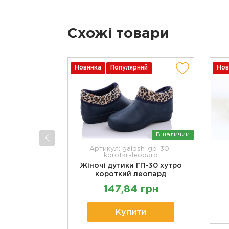
Схожі товари
Новинка
Популярний
Нов
В наличии
Артикул: galosh-gp-30-
korotkii-leopard
Жіночі дутики ГП-30 хутро
короткий леопард
147,84 грн
Купити