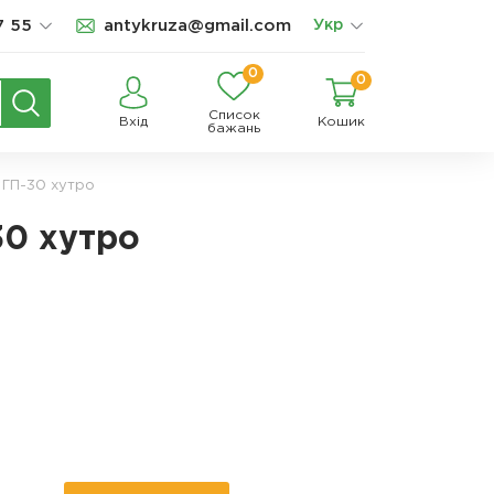
7 55
antykruza@gmail.com
Укр
0
0
Список
Вхід
Кошик
бажань
 ГП-30 хутро
30 хутро