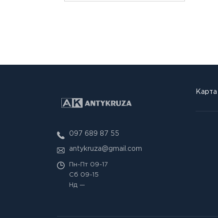
Карта
097 689 87 55
antykruza@gmail.com
Пн-Пт
09-17
Сб
09-15
Нд
—