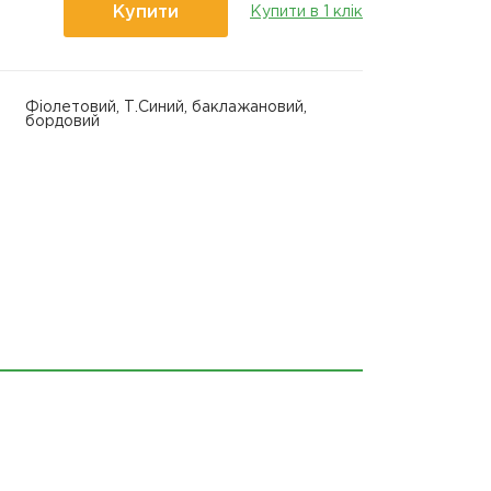
Купити
Купити в 1 клік
Фіолетовий, Т.Синий, баклажановий,
бордовий