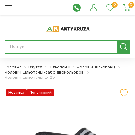
0
0
Головна
Взуття
Шльопанці
Чоловічі шльопанці
Чоловічі шльопанці-сабо двокольорові
Чоловічі шльопанці L-125
Новинка
Популярний