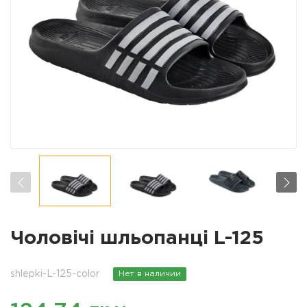
Чоловічі шльопанці L-125
shlepki-L-125-color
Нет в наличии