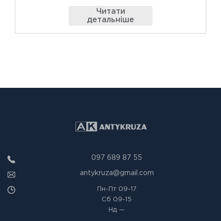
Читати
детальніше
097 689 87 55
antykruza@gmail.com
Пн-Пт
09-17
Сб
09-15
Нд
—