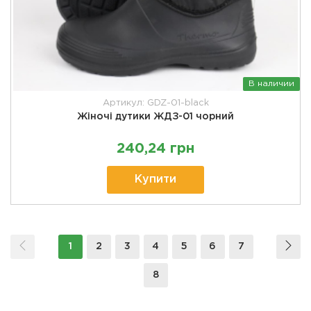
В наличии
Артикул: GDZ-01-black
Жіночі дутики ЖДЗ-01 чорний
240,24 грн
Купити
1
2
3
4
5
6
7
8