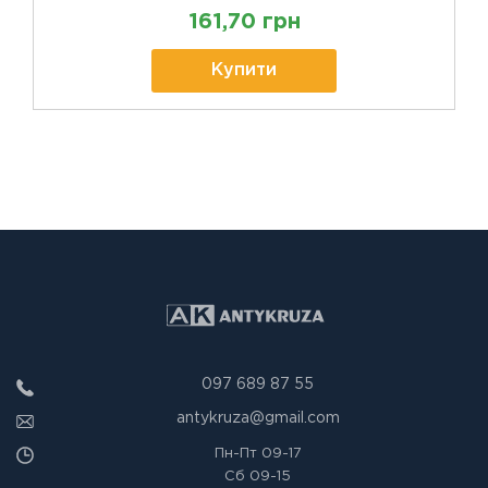
161,70 грн
Купити
097 689 87 55
antykruza@gmail.com
Пн-Пт
09-17
Сб
09-15