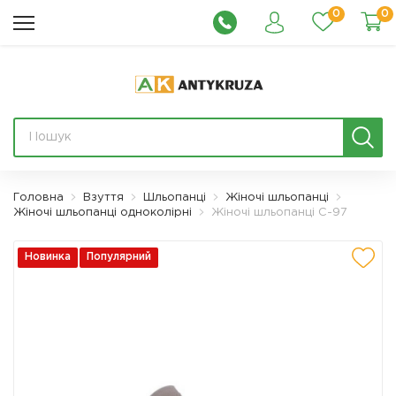
0
0
Головна
Взуття
Шльопанці
Жіночі шльопанці
Жіночі шльопанці одноколірні
Жіночі шльопанці С-97
Новинка
Популярний