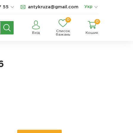
7 55
antykruza@gmail.com
Укр
0
0
Список
Вхід
Кошик
бажань
6