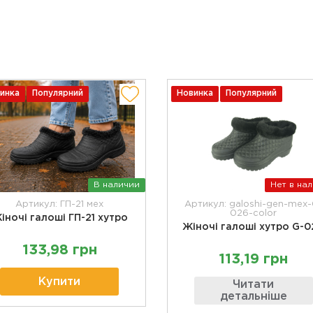
инка
Популярний
Новинка
Популярний
В наличии
Нет в на
Артикул: ГП-21 мех
Артикул: galoshi-gen-mex-
026-color
іночі галоші ГП-21 хутро
Жіночі галоші хутро G-
133,98 грн
113,19 грн
Купити
Читати
детальніше