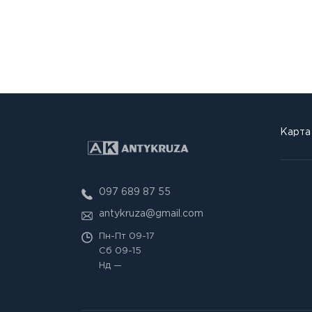
Карта
097 689 87 55
antykruza@gmail.com
Пн-Пт
09-17
Сб
09-15
Нд
—