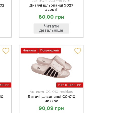
Артикул: 5027-assorti
-02
Дитячі шльопанці 5027
асорті
80,00 грн
Читати
детальніше
Новинка
Популярний
аличии
Нет в наличии
Артикул: CC-010-mokkos
10
Дитячі шльопанці CC-010
моккос
90,09 грн