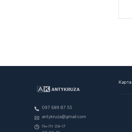
Карта
097 689 87 55
antykruza@gmail.com
Пн-Пт
09-17