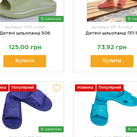
В наличии
В н
Артикул: 506-color
Артикул: PP-11-color
Дитячі шльопанці 506
Дитячі шльопанці ПП-1
125,00 грн
73,92 грн
Купити
Купити
нка
Популярний
Новинка
Популярний
В наличии
В н