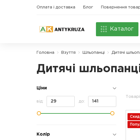
Оплата і доставка
Блог
Повернення това
Каталог
Головна
Взуття
Шльопанці
Дитячі шльоп
Дитячі шльопанц
Ціни
Товарі
від:
до:
Скид
Попу
Колір