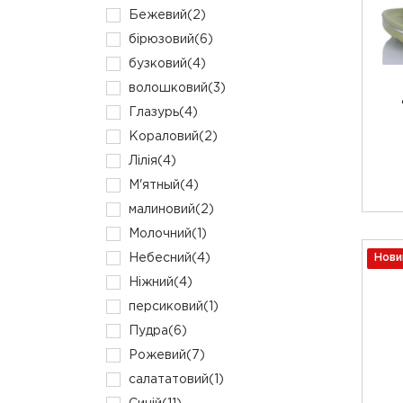
Бежевий
(2)
бірюзовий
(6)
бузковий
(4)
волошковий
(3)
Глазурь
(4)
Кораловий
(2)
Лілія
(4)
М'ятный
(4)
малиновий
(2)
Молочний
(1)
Небесний
(4)
Нови
Ніжний
(4)
персиковий
(1)
Пудра
(6)
Рожевий
(7)
салататовий
(1)