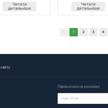
Читати
Читати
детальніше
детальніше
1
2
3
4
 сайту
Підписатися на розсилку