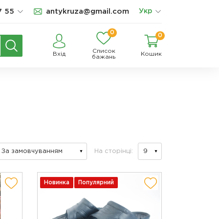
7 55
antykruza@gmail.com
Укр
0
0
Список
Вхід
Кошик
бажань
На сторінці:
Новинка
Популярний