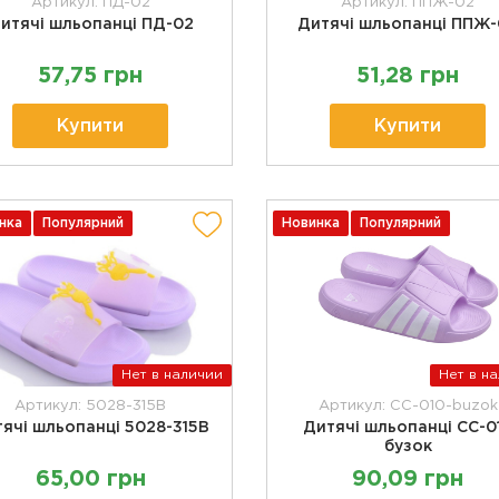
Артикул: ПД-02
Артикул: ППЖ-02
итячі шльопанці ПД-02
Дитячі шльопанці ППЖ
57,75 грн
51,28 грн
Купити
Купити
нка
Популярний
Новинка
Популярний
Нет в наличии
Нет в н
Артикул: 5028-315B
Артикул: CC-010-buzok
ячі шльопанці 5028-315В
Дитячі шльопанці CC-0
бузок
65,00 грн
90,09 грн