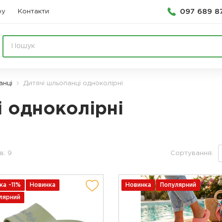
097 689 8
ру
Контакти
анці
Дитячі шльопанці одноколірні
і одноколірні
в: 9
Сортування:
ка -11%
Новинка
Новинка
Популярний
лярний