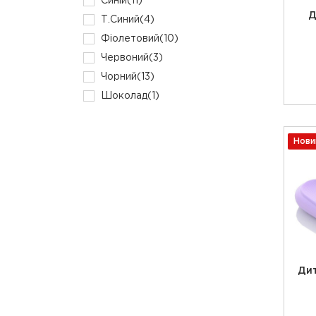
Синій
(11)
Д
Т.Синий
(4)
Фіолетовий
(10)
Червоний
(3)
Чорний
(13)
Шоколад
(1)
Нови
Дит