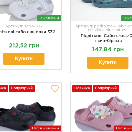
В наличии
В н
Артикул: sabo-332
Артикул: podrostok-Sabo-c
03-dark-blue-biruza
літкові сабо шльопки 332
Підліткові Сабо crocs-
т.син-бірюза
212,52 грн
147,84 грн
Купити
Купити
нка
Популярний
Новинка
Популярний
Нет в наличии
Нет в н