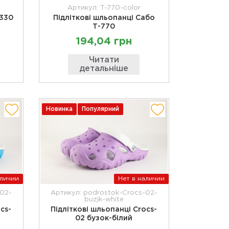
Артикул: T-770-color
 330
Підліткові шльопанці Сабо
Т-770
194,04 грн
Читати
детальніше
Новинка
Популярний
аличии
Нет в наличии
-02-
Артикул: podrostok-Crocs-02-
buzjk-white
cs-
Підліткові шльопанці Crocs-
02 бузок-білий