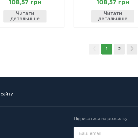
108,57 грн
108,57 грн
Читати
Читати
детальніше
детальніше
1
2
 сайту
Підписатися на розсилку