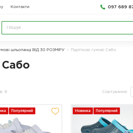
097 689 8
ру
Контакти
умові шльопанці ВІД 30 РОЗМІРУ
Підліткові гумові Сабо
і Сабо
в: 9
Сортування:
нка
Популярний
Новинка
Популярний