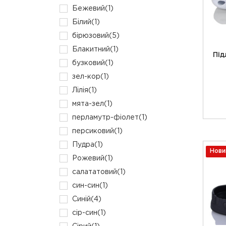
Бежевий
(1)
Білий
(1)
бірюзовий
(5)
Блакитний
(1)
Під
бузковий
(1)
зел-кор
(1)
Лілія
(1)
мята-зел
(1)
перламутр-фіолет
(1)
персиковий
(1)
Пудра
(1)
Нови
Рожевий
(1)
салататовий
(1)
син-син
(1)
Синій
(4)
сір-син
(1)