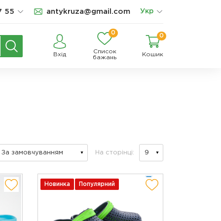
7 55
antykruza@gmail.com
Укр
0
0
Список
Вхід
Кошик
бажань
На сторінці:
Новинка
Популярний