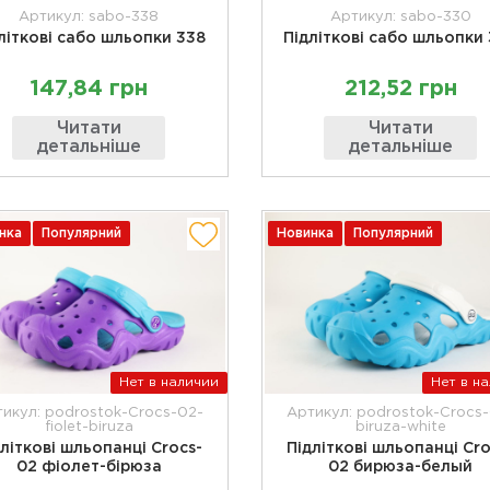
Артикул: sabo-338
Артикул: sabo-330
літкові сабо шльопки 338
Підліткові сабо шльопки
147,84 грн
212,52 грн
Читати
Читати
детальніше
детальніше
нка
Популярний
Новинка
Популярний
Нет в наличии
Нет в н
икул: podrostok-Crocs-02-
Артикул: podrostok-Crocs
fiolet-biruza
biruza-white
дліткові шльопанці Crocs-
Підліткові шльопанці Cro
02 фіолет-бірюза
02 бирюза-белый