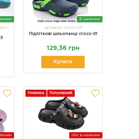
аличии
В наличии
rocs-
Артикул: Сrocs-01
Підліткові шльопанці сrocs-01
03
129,36 грн
Купити
Новинка
Популярний
аличии
Нет в наличии