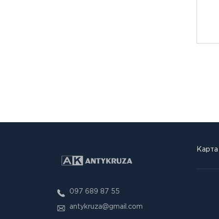
Карта
097 689 87 55
antykruza@gmail.com