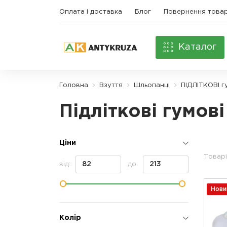
Оплата і доставка
Блог
Повернення това
Каталог
Головна
Взуття
Шльопанці
ПІДЛІТКОВІ г
Підліткові гумов
Ціни
Товарі
від:
до:
Нови
Колір