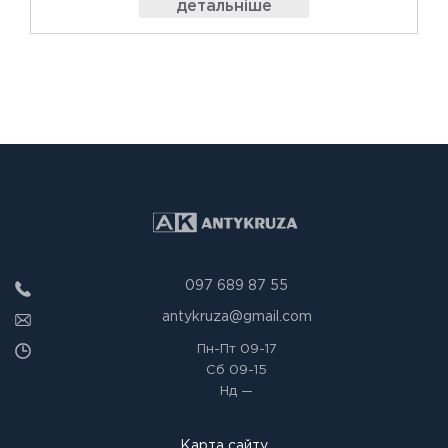
детальніше
097 689 87 55
antykruza@gmail.com
Пн-Пт
09-17
Сб
09-15
Нд
—
Карта сайту