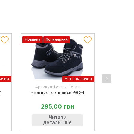
Новинка
Популярний
личии
Нет в наличии
Артикул: botinki-992-1
1
Чоловічі черевики 992-1
295,00 грн
Читати
детальніше