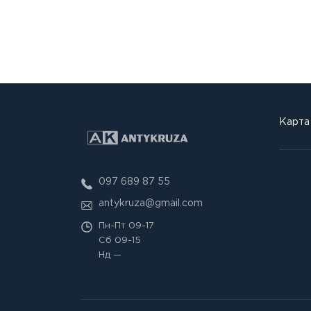
Карта
097 689 87 55
antykruza@gmail.com
Пн-Пт
09-17
Сб
09-15
Нд
—