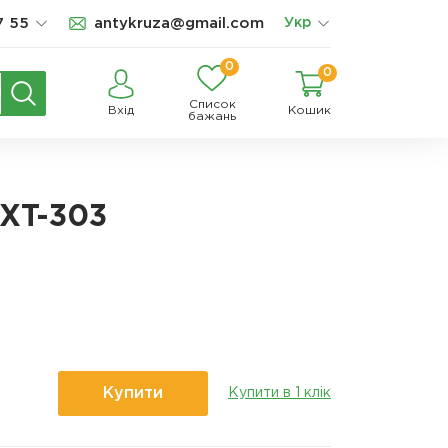
7 55
antykruza@gmail.com
Укр
0
0
Список
Вхід
Кошик
бажань
 XT-303
Купити
Купити в 1 клік