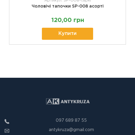
Артикул: SP-008-tapki
Чоловічі тапочки SP-008 асорті
120,00 грн
Купити
097 689 87 55
antykruza@gmail.com