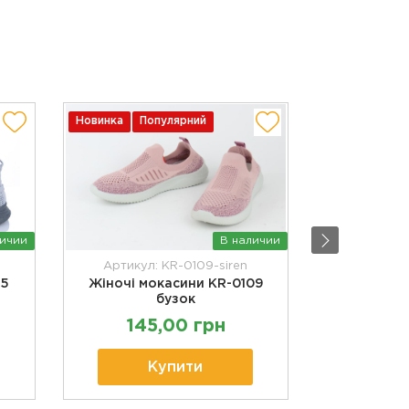
Новинка
Популярний
Новинка
По
личии
В наличии
Артикул: KR-0109-siren
Артикул:
25
Жіночі мокасини KR-0109
Жіночі
бузок
чо
145,00 грн
267
Купити