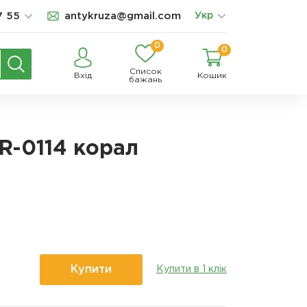
7 55
antykruza@gmail.com
Укр
0
0
Список
Вхід
Кошик
бажань
R-0114 корал
Купити
Купити в 1 клік