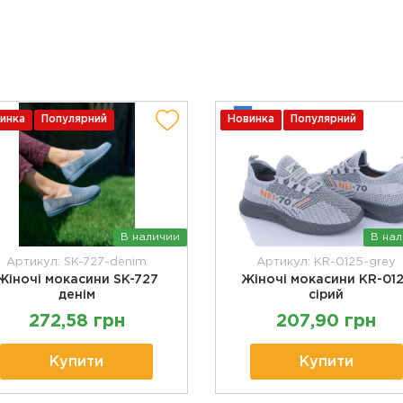
инка
Популярний
Новинка
Популярний
В наличии
В на
Артикул: SK-727-denim
Артикул: KR-0125-grey
Жіночі мокасини SK-727
Жіночі мокасини KR-01
денім
сірий
272,58 грн
207,90 грн
Купити
Купити