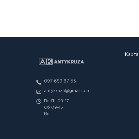
Карта
097 689 87 55
antykruza@gmail.com
Пн-Пт
09-17
Сб
09-15
Нд
—