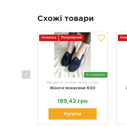
Схожі товари
Новинка
Популярний
Нов
В наличии
Артикул: mokas-600-color
Жіночі мокасини 600
189,42 грн
Купити