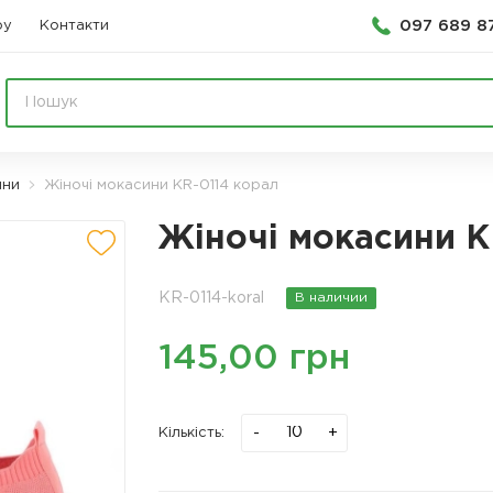
097 689 8
ру
Контакти
ини
Жіночі мокасини KR-0114 корал
Жіночі мокасини K
KR-0114-koral
В наличии
145,00 грн
-
+
Кількість: