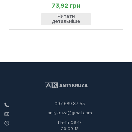
73,92 грн
Читати
детальніше
097 689 87 55
antykruza@gmail.com
Пн-Пт
09-17
Сб
09-15