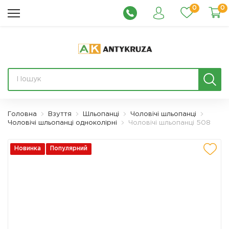
0
0
Головна
Взуття
Шльопанці
Чоловічі шльопанці
Чоловічі шльопанці одноколірні
Чоловічі шльопанці 508
Новинка
Популярний