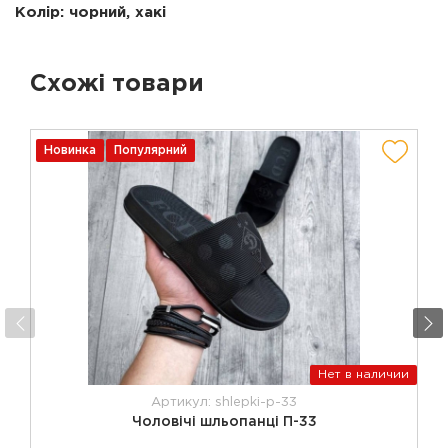
Колір: чорний, хакі
Схожі товари
Новинка
Популярний
Нет в наличии
Артикул: shlepki-p-33
Чоловічі шльопанці П-33