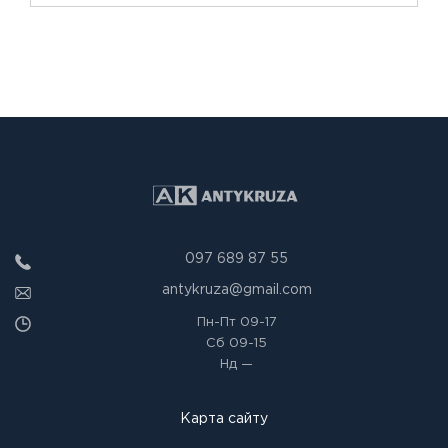
097 689 87 55
antykruza@gmail.com
Пн-Пт
09-17
Сб
09-15
Нд
—
Карта сайту