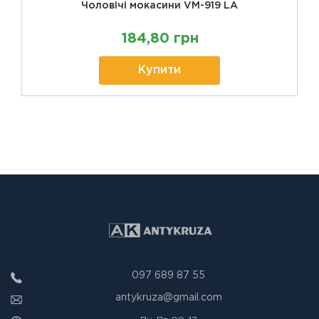
Чоловічі мокасини VM-919 LA
184,80 грн
Купити
097 689 87 55
antykruza@gmail.com