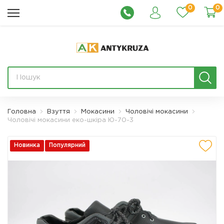
0
0
Головна
Взуття
Мокасини
Чоловічі мокасини
Чоловічі мокасини еко-шкіра Ю-70-3
Новинка
Популярний