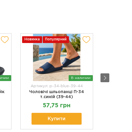
Новинка
Популярний
Новинка
По
личии
В наличии
Артикул: p-34-blue-39-44
Арт
ік
Чоловічі шльопанці П-34
Чоловічі
т.синій (39-44)
57,75 грн
94
Купити