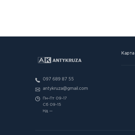
Карта
097 689 87 55
antykruza@gmail.com
Пн-Пт
09-17
Сб
09-15
Нд
—