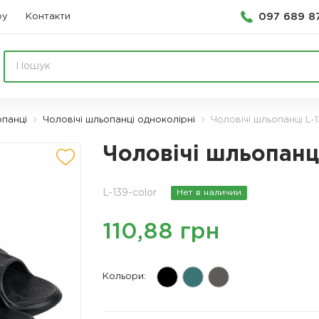
097 689 8
ру
Контакти
опанці
Чоловічі шльопанці одноколірні
Чоловічі шльопанці L-
Чоловічі шльопанці
L-139-color
Нет в наличии
110,88 грн
Кольори: