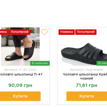
инка
Популярний
Новинка
Популярний
В наличии
В на
Артикул: P-47-color
Артикул: mug-krabik
Чоловічі шльопанці П-47
Чоловічі шльопанці Краб
чорний
90,09 грн
71,61 грн
Купити
Купити