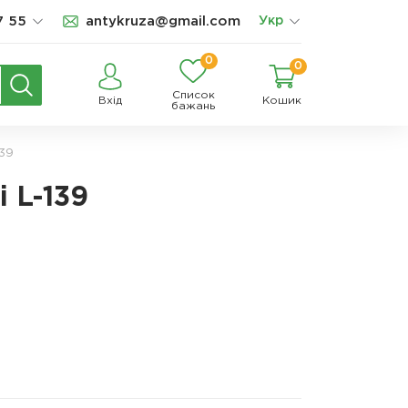
7 55
antykruza@gmail.com
Укр
0
0
Список
Вхід
Кошик
бажань
139
 L-139