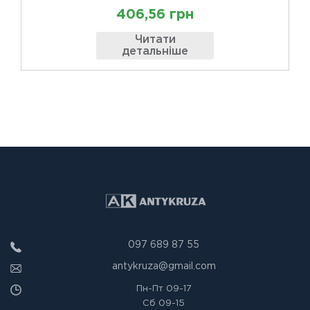
406,56 грн
Читати
детальніше
097 689 87 55
antykruza@gmail.com
Пн-Пт
09-17
Сб
09-15