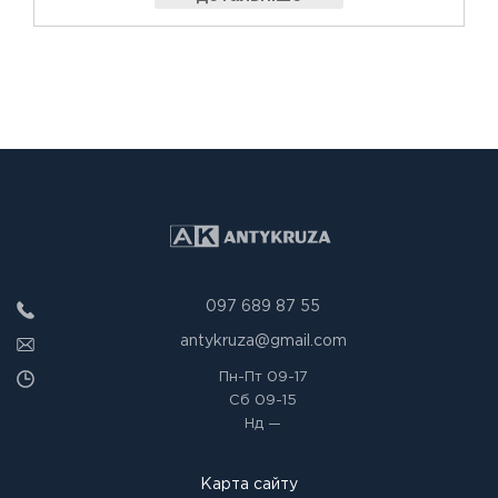
097 689 87 55
antykruza@gmail.com
Пн-Пт
09-17
Сб
09-15
Нд
—
Карта сайту