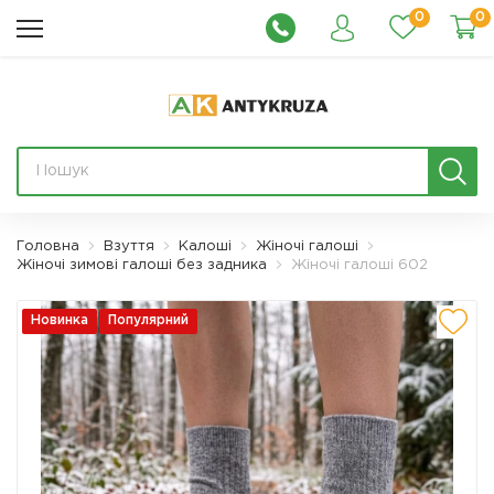
0
0
Головна
Взуття
Калоші
Жіночі галоші
Жіночі зимові галоші без задника
Жіночі галоші 602
Новинка
Популярний