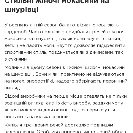
Стильні жіночі мокасини на
шнурівці
У весняно-літній сезон багато дівчат оновлюють
гардероб. Часто однією з придбаних речей є жіночі
мокасини на шнурівці , так як вони зручні, стильні,
легкі і не парять ноги. Взуття дозволяє підкреслити
спортивний стиль, поєднується як з джинсами, так і
з сукнями.
Модними в цьому сезоні є і жіночі шкіряні мокасини
на шнурівці . Вони м'які, практично не відчуваються
на ногах, зносостійкі, надовго зберігають первинний
вигляд.
Відомі виробники на перше місце ставлять не тільки
зовнішній вигляд, але і якість виробу, завдяки чому
жіночі мокасини довговічні - однієї пари взуття
вистачить на кілька сезонів.
Купівля трендових речей доставляє модницям
задоволення. Особливо приємно, якщо новий образ