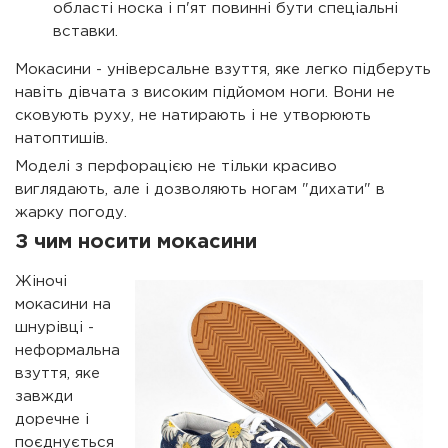
області носка і п'ят повинні бути спеціальні
вставки.
Мокасини - універсальне взуття, яке легко підберуть
навіть дівчата з високим підйомом ноги. Вони не
сковують руху, не натирають і не утворюють
натоптишів.
Моделі з перфорацією не тільки красиво
виглядають, але і дозволяють ногам "дихати" в
жарку погоду.
З чим носити мокасини
Жіночі
мокасини на
шнурівці -
неформальна
взуття, яке
завжди
доречне і
поєднується