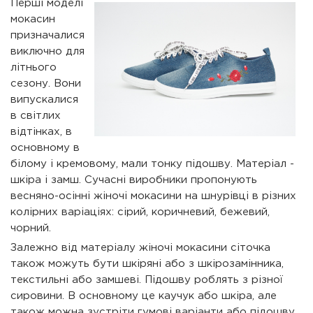
Перші моделі
мокасин
призначалися
виключно для
літнього
сезону. Вони
випускалися
в світлих
відтінках, в
основному в
білому і кремовому, мали тонку підошву. Матеріал -
шкіра і замш. Сучасні виробники пропонують
весняно-осінні жіночі мокасини на шнурівці в різних
колірних варіаціях: сірий, коричневий, бежевий,
чорний.
Залежно від матеріалу жіночі мокасини сіточка
також можуть бути шкіряні або з шкірозамінника,
текстильні або замшеві. Підошву роблять з різної
сировини. В основному це каучук або шкіра, але
також можна зустріти гумові варіанти або підошву