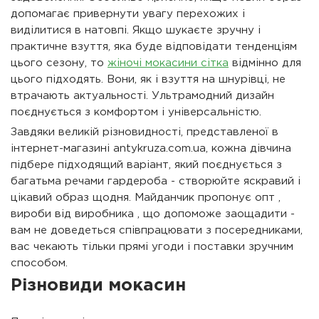
допомагає привернути увагу перехожих і
виділитися в натовпі. Якщо шукаєте зручну і
практичне взуття, яка буде відповідати тенденціям
цього сезону, то
жіночі мокасини сітка
відмінно для
цього підходять. Вони, як і взуття на шнурівці, не
втрачають актуальності. Ультрамодний дизайн
поєднується з комфортом і універсальністю.
Завдяки великій різновидності, представленої в
інтернет-магазині antykruza.com.ua, кожна дівчина
підбере підходящий варіант, який поєднується з
багатьма речами гардероба - створюйте яскравий і
цікавий образ щодня. Майданчик пропонує опт ,
вироби від виробника , що допоможе заощадити -
вам не доведеться співпрацювати з посередниками,
вас чекають тільки прямі угоди і поставки зручним
способом.
Різновиди мокасин