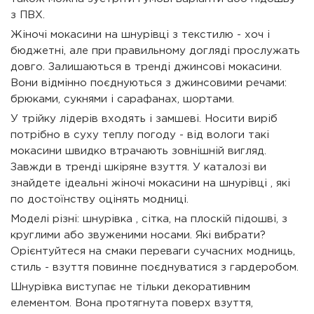
з ПВХ.
Жіночі мокасини на шнурівці з текстилю - хоч і
бюджетні, але при правильному догляді прослужать
довго. Залишаються в тренді джинсові мокасини.
Вони відмінно поєднуються з джинсовими речами:
брюками, сукнями і сарафанах, шортами.
У трійку лідерів входять і замшеві. Носити виріб
потрібно в суху теплу погоду - від вологи такі
мокасини швидко втрачають зовнішній вигляд.
Завжди в тренді шкіряне взуття. У каталозі ви
знайдете ідеальні жіночі мокасини на шнурівці , які
по достоїнству оцінять модниці.
Моделі різні: шнурівка , сітка, на плоскій підошві, з
круглими або звуженими носами. Які вибрати?
Орієнтуйтеся на смаки переваги сучасних модниць,
стиль - взуття повинне поєднуватися з гардеробом.
Шнурівка виступає не тільки декоративним
елементом. Вона протягнута поверх взуття,