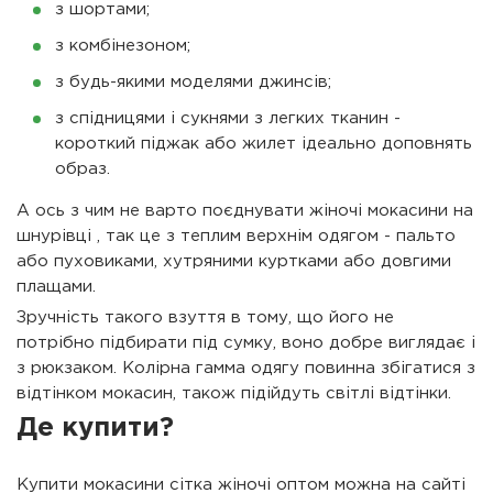
з шортами;
з комбінезоном;
з будь-якими моделями джинсів;
з спідницями і сукнями з легких тканин -
короткий піджак або жилет ідеально доповнять
образ.
А ось з чим не варто поєднувати жіночі мокасини на
шнурівці , так це з теплим верхнім одягом - пальто
або пуховиками, хутряними куртками або довгими
плащами.
Зручність такого взуття в тому, що його не
потрібно підбирати під сумку, воно добре виглядає і
з рюкзаком. Колірна гамма одягу повинна збігатися з
відтінком мокасин, також підійдуть світлі відтінки.
Де купити?
Купити мокасини сітка жіночі оптом можна на сайті