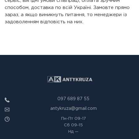
сервіс, вигідні умови співпраці, оплата зручним
способом, доставка по всій Україні. Замовте прямо
зараз, а якщо виникнуть питання, то менеджери із
задоволенням відповість на них.
097 689 87 55
antykruza@gmail.com
Пн-Пт
09-17
Сб
09-15
Нд
—