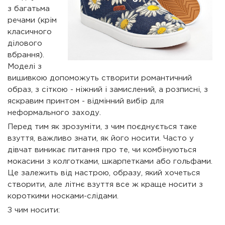
з багатьма
речами (крім
класичного
ділового
вбрання).
Моделі з
вишивкою допоможуть створити романтичний
образ, з сіткою - ніжний і замислений, а розписні, з
яскравим принтом - відмінний вибір для
неформального заходу.
Перед тим як зрозуміти, з чим поєднується таке
взуття, важливо знати, як його носити. Часто у
дівчат виникає питання про те, чи комбінуються
мокасини з колготками, шкарпетками або гольфами.
Це залежить від настрою, образу, який хочеться
створити, але літнє взуття все ж краще носити з
короткими носками-слідами.
З чим носити: