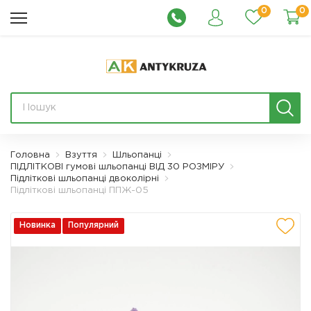
0
0
Головна
Взуття
Шльопанці
ПІДЛІТКОВІ гумові шльопанці ВІД 30 РОЗМІРУ
Підліткові шльопанці двоколірні
Підліткові шльопанці ППЖ-05
Новинка
Популярний