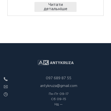
Читати
детальніше
097 689 87 55
antykruza@gmail.com
Пн-Пт
09-17
Сб
09-15
Нд
—