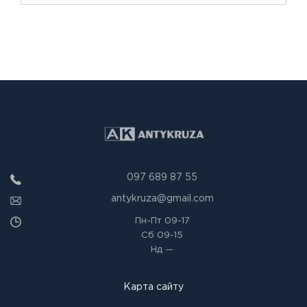
097 689 87 55
antykruza@gmail.com
Пн-Пт
09-17
Сб
09-15
Нд
—
Карта сайту