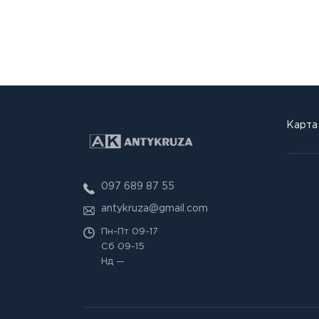
Карта
097 689 87 55
antykruza@gmail.com
Пн-Пт
09-17
Сб
09-15
Нд
—