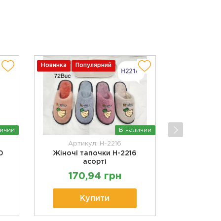
Новинка
Популярний
личии
В наличии
i
Артикул: H-2216
0
Жіночі тапочки Н-2216
асорті
170,94 грн
Купити