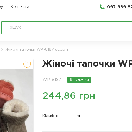
097 689 8
ру
Контакти
Жіночі тапочки WP-8187 асорті
Жіночі тапочки WP
WP-8187
В наличии
244,86 грн
-
+
Кількість: