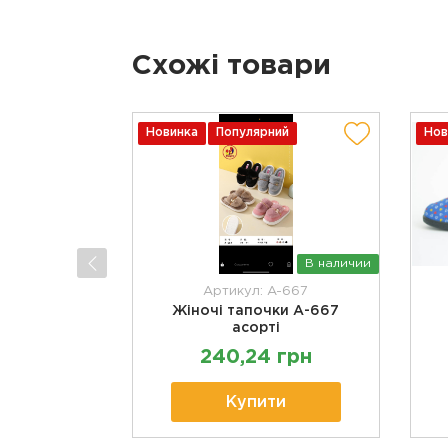
Схожі товари
Новинка
Популярний
Нов
В наличии
Артикул: A-667
Жіночі тапочки А-667
асорті
240,24 грн
Купити