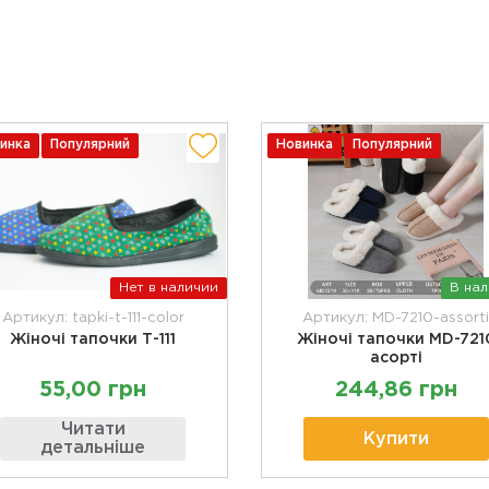
инка
Популярний
Новинка
Популярний
Нет в наличии
В на
Артикул: tapki-t-111-color
Артикул: MD-7210-assort
Жіночі тапочки Т-111
Жіночі тапочки MD-721
асорті
55,00 грн
244,86 грн
Читати
Купити
детальніше