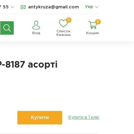
7 55
antykruza@gmail.com
Укр
0
0
Список
Вхід
Кошик
бажань
-8187 асорті
Купити
Купити в 1 клік