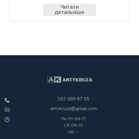
Читати
детальніше
097 689 87 55
antykruza@gmail.com
Пн-Пт
09-17
Сб
09-15
Нд
—