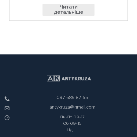
Читати
детальніше
097 689 87 55
antykruza@gmail.com
Пн-Пт
09-17
Сб
09-15
Нд
—