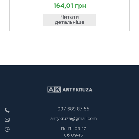
164,01 грн
Читати
детальніше
097 689 87 55
antykruza@gmail.com
Пн-Пт
09-17
Сб
09-15