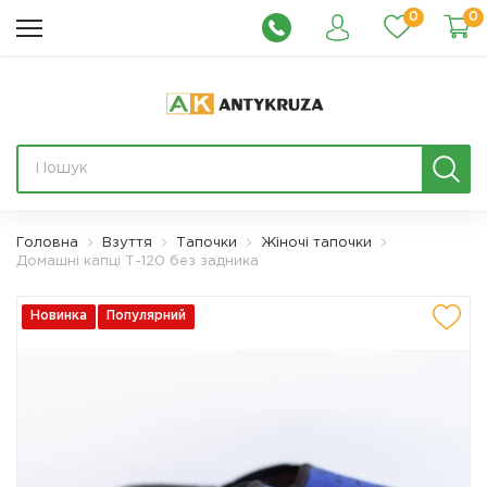
0
0
Головна
Взуття
Тапочки
Жіночі тапочки
Домашні капці Т-120 без задника
Новинка
Популярний