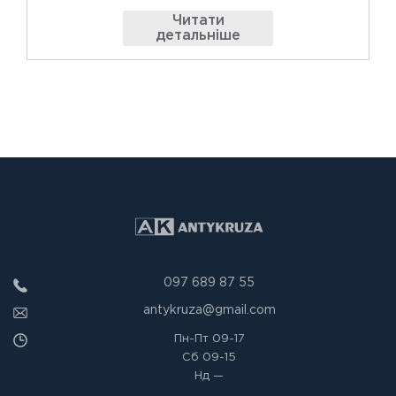
Читати
детальніше
097 689 87 55
antykruza@gmail.com
Пн-Пт
09-17
Сб
09-15
Нд
—