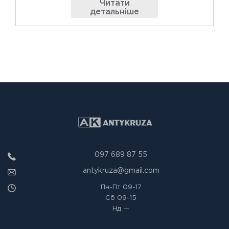
Читати
детальніше
097 689 87 55
antykruza@gmail.com
Пн-Пт
09-17
Сб
09-15
Нд
—