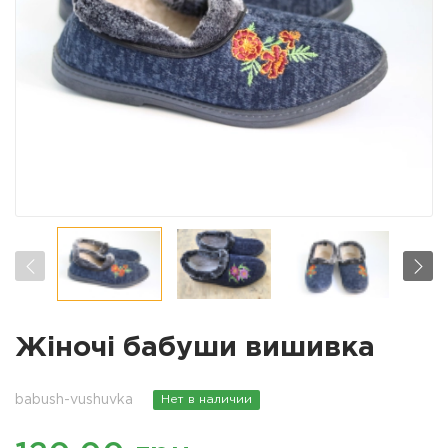
Жіночі бабуши вишивка
babush-vushuvka
Нет в наличии