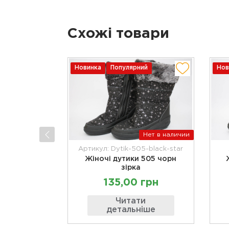
Схожі товари
Новинка
Популярний
Нов
Нет в наличии
Артикул: Dytik-505-black-star
Жіночі дутики 505 чорн
зірка
135,00 грн
Читати
детальніше