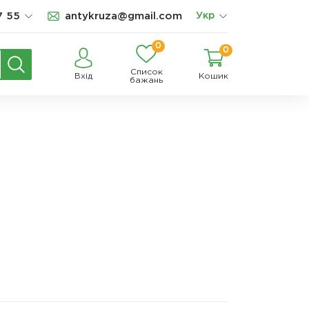
7 55
antykruza@gmail.com
Укр
0
0
Список
Вхід
Кошик
бажань