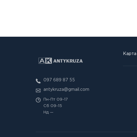
Карта
097 689 87 55
antykruza@gmail.com
Пн-Пт
09-17
Сб
09-15
Нд
—