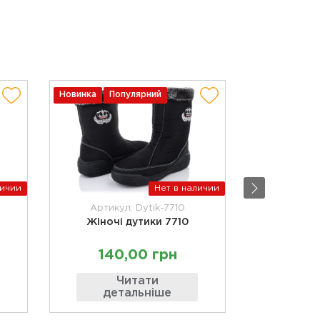
Новинка
Популярний
Новинка
По
личии
Нет в наличии
Артикул: Dytik-7710
Артик
Жіночі дутики 7710
Жіноч
140,00 грн
369
Читати
детальніше