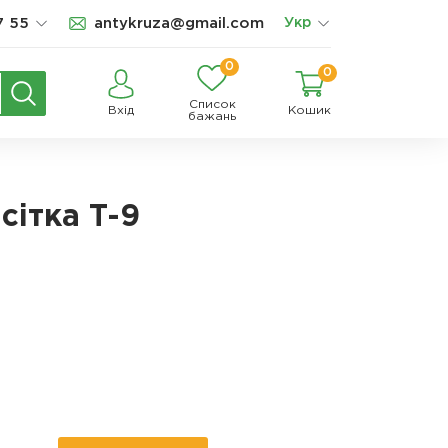
7 55
antykruza@gmail.com
Укр
0
0
Список
Вхід
Кошик
бажань
сітка Т-9