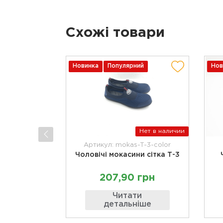
Схожі товари
Новинка
Популярний
Нов
Нет в наличии
Артикул: mokas-T-3-color
Чоловічі мокасини сітка Т-3
207,90 грн
Читати
детальніше