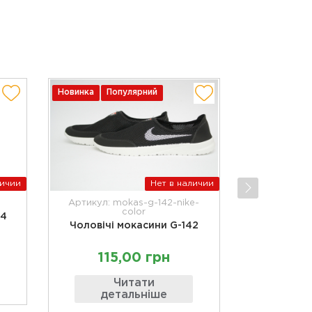
Новинка
Популярний
личии
Нет в наличии
Артикул: mokas-g-142-nike-
color
34
Чоловічі мокасини G-142
115,00 грн
Читати
детальніше