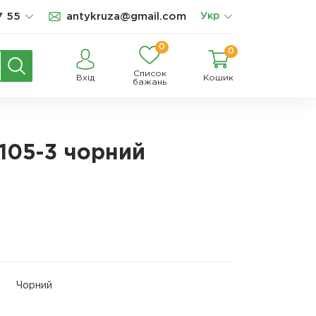
7 55
antykruza@gmail.com
Укр
0
0
Список
Вхід
Кошик
бажань
-105-3 чорний
Чорний