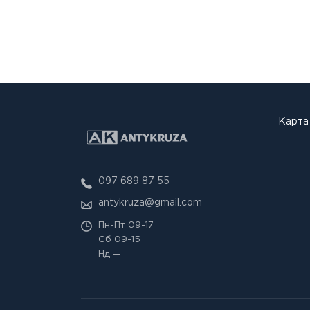
Карта
097 689 87 55
antykruza@gmail.com
Пн-Пт
09-17
Сб
09-15
Нд
—