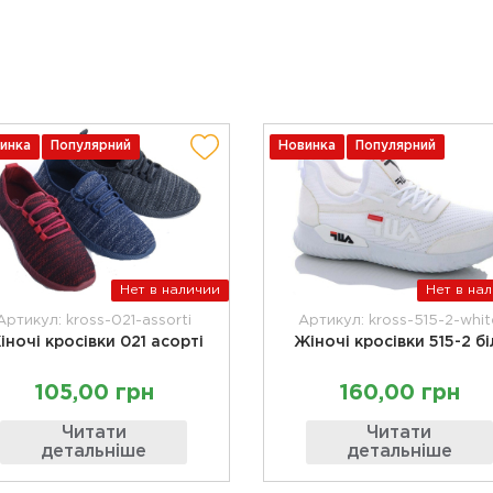
инка
Популярний
Новинка
Популярний
Нет в наличии
Нет в на
Артикул: kross-021-assorti
Артикул: kross-515-2-whit
іночі кросівки 021 асорті
Жіночі кросівки 515-2 бі
105,00 грн
160,00 грн
Читати
Читати
детальніше
детальніше