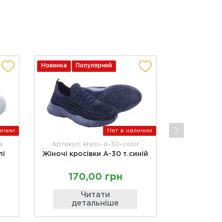
Новинка
Популярний
личии
Нет в наличии
e
Артикул: kross-a-30-color
лі
Жіночі кросівки А-30 т.синій
170,00 грн
Читати
детальніше