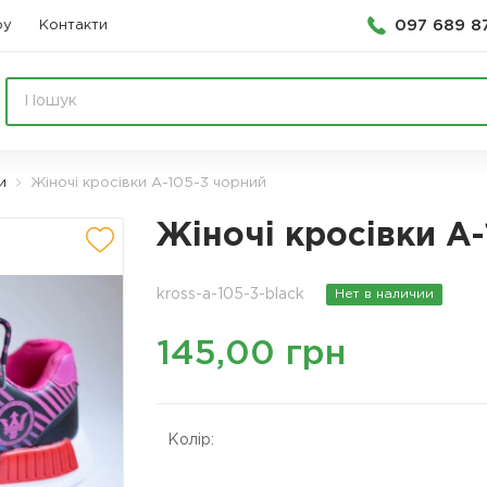
097 689 8
ру
Контакти
и
Жіночі кросівки А-105-3 чорний
Жіночі кросівки А
kross-a-105-3-black
Нет в наличии
145,00 грн
Колір: