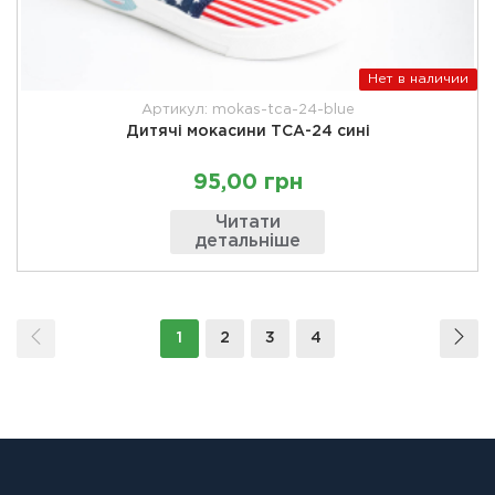
Нет в наличии
Артикул: mokas-tca-24-blue
Дитячі мокасини ТСА-24 сині
95,00 грн
Читати
детальніше
1
2
3
4