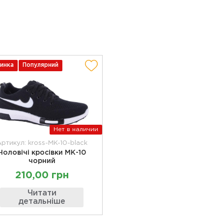
инка
Популярний
Нет в наличии
ртикул: kross-MK-10-black
Чоловічі кросівки МК-10
чорний
210,00 грн
Читати
детальніше