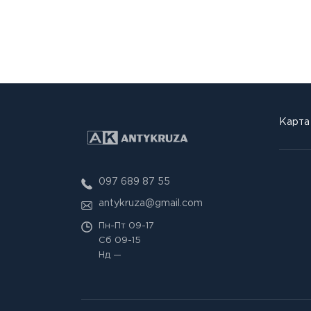
Карта
097 689 87 55
antykruza@gmail.com
Пн-Пт
09-17
Сб
09-15
Нд
—