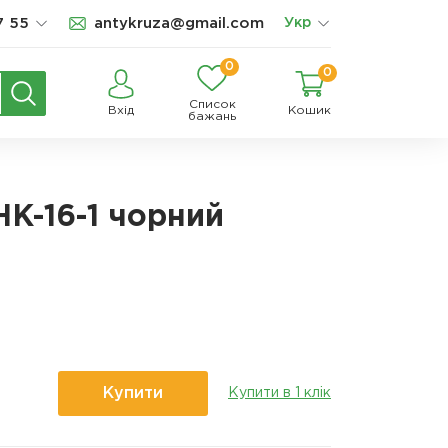
7 55
antykruza@gmail.com
Укр
0
0
Список
Вхід
Кошик
бажань
HK-16-1 чорний
Купити
Купити в 1 клік