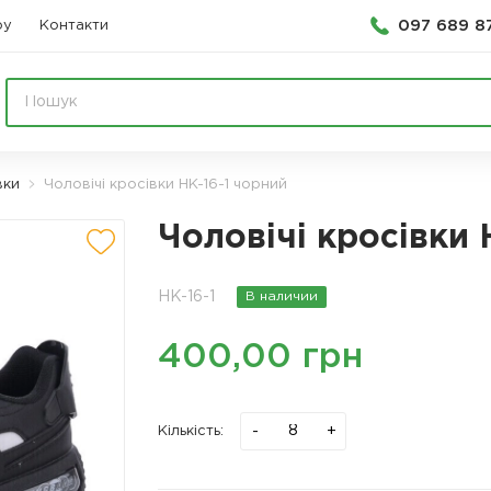
097 689 8
ру
Контакти
вки
Чоловічі кросівки HK-16-1 чорний
Чоловічі кросівки 
HK-16-1
В наличии
400,00 грн
-
+
Кількість: