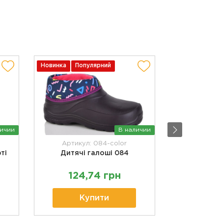
Новинка
Популярний
Новинка
По
личии
В наличии
Артикул: 084-color
Артикул
ті
Дитячі галоші 084
Дитячі гал
124,74 грн
249
Купити