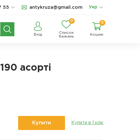
7 55
antykruza@gmail.com
Укр
0
0
Список
Вхід
Кошик
бажань
190 асорті
Купити
Купити в 1 клік