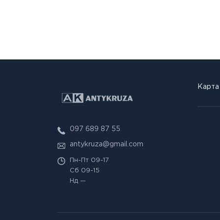
Карта
097 689 87 55
antykruza@gmail.com
Пн-Пт
09-17
Сб
09-15
Нд
—