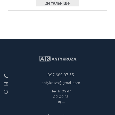
детальніше
097 689 87 55
antykruza@gmail.com
Пн-Пт
09-17
Сб
09-15
Нд
—