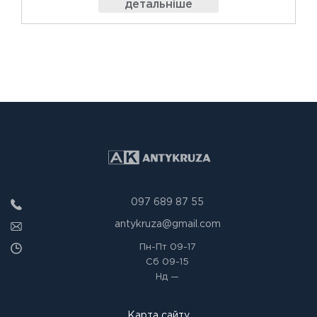
детальніше
097 689 87 55
antykruza@gmail.com
Пн-Пт
09-17
Сб
09-15
Нд
—
Карта сайту