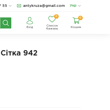
7 55
antykruza@gmail.com
Укр
0
0
Список
Вхід
Кошик
бажань
 Сітка 942