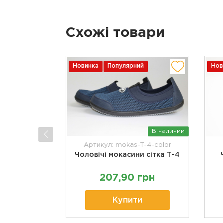
Схожі товари
Новинка
Популярний
Нов
В наличии
Артикул: mokas-T-4-color
Чоловічі мокасини сітка Т-4
207,90 грн
Купити