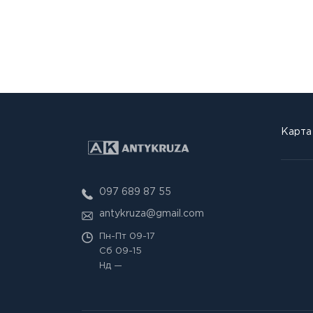
Карта
097 689 87 55
antykruza@gmail.com
Пн-Пт
09-17
Сб
09-15
Нд
—