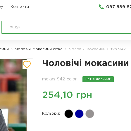
097 689 8
ру
Контакти
асини
Чоловічі мокасини сітка
Чоловічі мокасини Сітка 942
Чоловічі мокасини
mokas-942-color
Нет в наличии
254,10 грн
Кольори: