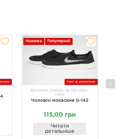
Новинка
Популярний
личии
Нет в наличии
Артикул: mokas-g-142-nike-
color
34
Чоловічі мокасини G-142
115,00 грн
Читати
детальніше