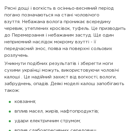
Рясні дощі і вогкість в осінньо-весняний період
погано позначаються на стані чоловічого
взуття. Небажана волога проникає всередину
черевик, утеплених кросівок, туфель. Це призводить
до Перемерзання і небажаним застуд. Ще один
неприємний наслідок мокрому взутті - її
передчасний знос, поява на поверхні сольових
розлучень.
Уникнути подібних результатів і зберегти ноги
сухими українці можуть, використовуючи чоловічі
калоші . Це надійний захист від вогкості, вологи,
забруднень, опадів. Деякі моделі калош запобігають
також:
ковзання;
вплив масел, жирів, нафтопродуктів;
удари електричним струмом;
вплив слабоагресивних середовищ.