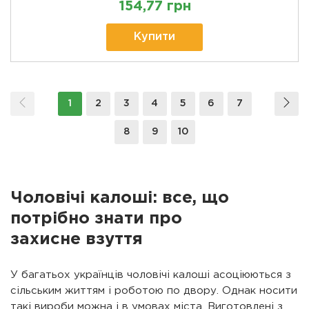
154,77 грн
Купити
1
2
3
4
5
6
7
8
9
10
Чоловічі калоші: все, що
потрібно знати про
захисне взуття
У багатьох українців чоловічі калоші асоціюються з
сільським життям і роботою по двору. Однак носити
такі вироби можна і в умовах міста. Виготовлені з