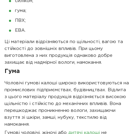
силікон;
гума;
ПВХ;
ЕВА.
Ці матеріали відрізняються по щільності, вагою та
стійкості до зовнішніх впливів. При цьому
виготовлена ​​з них продукція однаково добре
захищає від надмірної вологи, намокання.
Гума
Чоловічі гумові калоші широко використовуються на
промислових підприємствах, будівництвах. Відлита
з цього матеріалу продукція відрізняється високою
щільністю і стійкістю до механічних впливів. Вона
перешкоджає проникненню вологи, захищаючи
взуття зі шкіри, замші, нубуку, текстилю від
намокання.
Гумові чоловічі, жіночі або
дитячі калоші
не