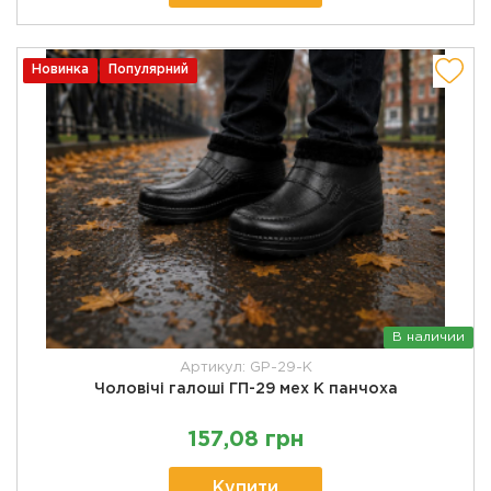
Новинка
Популярний
В наличии
Артикул: GP-29-K
Чоловічі галоші ГП-29 мех К панчоха
157,08 грн
Купити