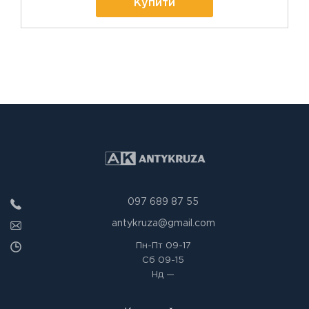
Купити
097 689 87 55
antykruza@gmail.com
Пн-Пт
09-17
Сб
09-15
Нд
—