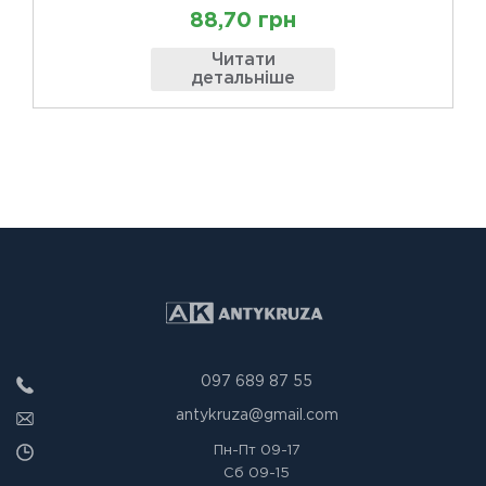
88,70 грн
Читати
детальніше
097 689 87 55
antykruza@gmail.com
Пн-Пт
09-17
Сб
09-15