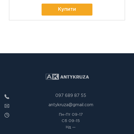
Купити
097 689 87 55
antykruza@gmail.com
Пн-Пт
09-17
Сб
09-15
Нд
—