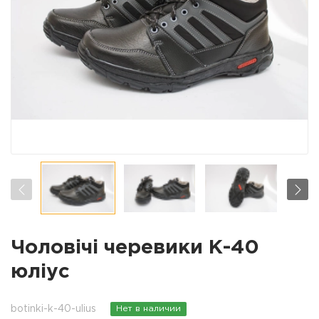
Чоловічі черевики К-40
юліус
botinki-k-40-ulius
Нет в наличии