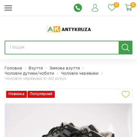
0
0
Головна
Взуття
Зимове взуття
Чоловічі дутики/чоботи
Чоловічі черевики
Чоловічі черевики К-40 юліус
Новинка
Популярний