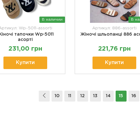
В наличии
В н
Артикул: Wp-5011-assorti
Артикул: 886-assorti
іночі тапочки Wp-5011
Жіночі шльопанці 886 ас
асорті
231,00 грн
221,76 грн
Купити
Купити
10
11
12
13
14
15
16