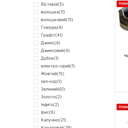
Нови
Вістерія
(5)
волошка
(11)
волошковий
(13)
Глазурь
(4)
Графіт
(41)
Джинс
(4)
Джинсовий
(4)
Ч
Дубок
(1)
електро-сірий
(1)
Жовтий
(15)
зел-кор
(1)
Зелений
(61)
Золото
(2)
Індиго
(2)
Нови
Ірис
(6)
Капучіно
(21)