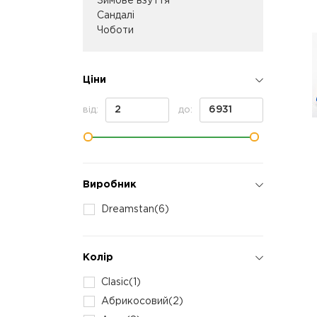
Зимове взуття
Сандалі
Чоботи
Ціни
від:
до:
Виробник
Dreamstan
(6)
Колір
Clasic
(1)
Абрикосовий
(2)