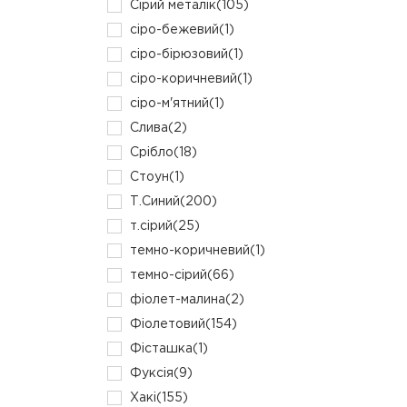
Сірий металік
(105)
сіро-бежевий
(1)
сіро-бірюзовий
(1)
сіро-коричневий
(1)
сіро-м'ятний
(1)
Слива
(2)
Срібло
(18)
Стоун
(1)
Т.Синий
(200)
т.сірий
(25)
темно-коричневий
(1)
темно-сірий
(66)
фіолет-малина
(2)
Фіолетовий
(154)
Фісташка
(1)
Фуксія
(9)
Хакі
(155)