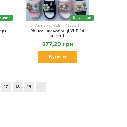
аличии
В наличии
Артикул: YLE-14-assorti
орті
Жіночі шльопанці YLE-14
асорті
277,20 грн
Купити
17
18
19