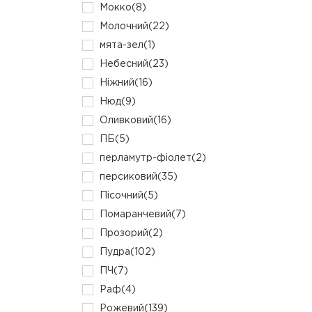
Мокко
(8)
Молочний
(22)
мята-зел
(1)
Небесний
(23)
Ніжний
(16)
Нюд
(9)
Оливковий
(16)
ПБ
(5)
перламутр-фіолет
(2)
персиковий
(35)
Пісочний
(5)
Помаранчевий
(7)
Прозорий
(2)
Пудра
(102)
ПЧ
(7)
Раф
(4)
Рожевий
(139)