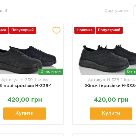
в: 9
Сортування:
нка
Популярний
Новинка
Популярний
В наличии
В н
Артикул: H-339-1-kross
Артикул: H-338-1-kross
Жіночі кросівки H-339-1
Жіночі кросівки H-338-
420,00 грн
420,00 грн
Купити
Купити