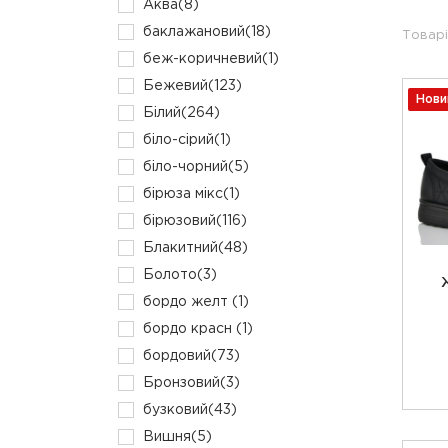
Аква
(8)
баклажановий
(18)
Товарі
беж-коричневий
(1)
Бежевий
(123)
Нови
Білий
(264)
біло-сірий
(1)
біло-чорний
(5)
бірюза мікс
(1)
бірюзовий
(116)
Блакитний
(48)
Болото
(3)
бордо желт
(1)
бордо красн
(1)
бордовий
(73)
Бронзовий
(3)
бузковий
(43)
Вишня
(5)