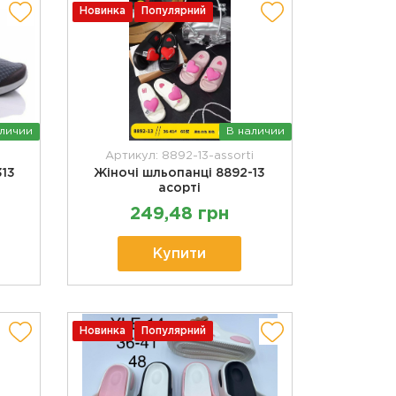
Новинка
Популярний
аличии
В наличии
Артикул: 8892-13-assorti
313
Жіночі шльопанці 8892-13
асорті
249,48 грн
Купити
Новинка
Популярний