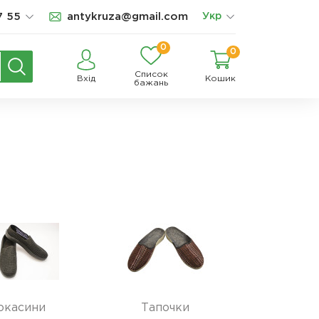
7 55
antykruza@gmail.com
Укр
0
0
Список
Вхід
Кошик
бажань
окасини
Тапочки