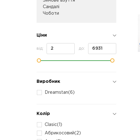
Зимове взуття
Сандалі
Чоботи
Ціни
від:
до:
Виробник
Dreamstan
(6)
Колір
Clasic
(1)
Абрикосовий
(2)