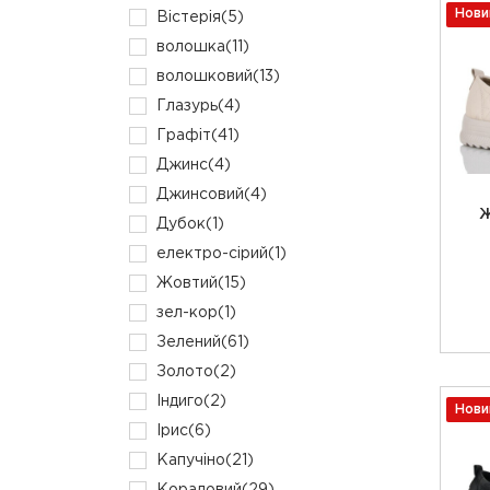
Нови
Вістерія
(5)
волошка
(11)
волошковий
(13)
Глазурь
(4)
Графіт
(41)
Джинс
(4)
Джинсовий
(4)
Ж
Дубок
(1)
електро-сірий
(1)
Жовтий
(15)
зел-кор
(1)
Зелений
(61)
Золото
(2)
Індиго
(2)
Нови
Ірис
(6)
Капучіно
(21)