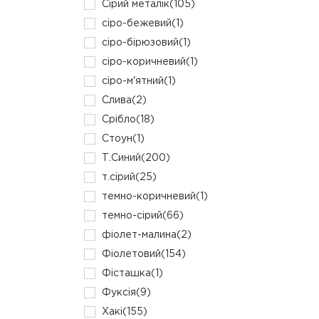
Сірий металік
(105)
сіро-бежевий
(1)
сіро-бірюзовий
(1)
сіро-коричневий
(1)
сіро-м'ятний
(1)
Слива
(2)
Срібло
(18)
Стоун
(1)
Т.Синий
(200)
т.сірий
(25)
темно-коричневий
(1)
темно-сірий
(66)
фіолет-малина
(2)
Фіолетовий
(154)
Фісташка
(1)
Фуксія
(9)
Хакі
(155)