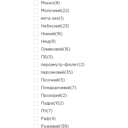
Мокко
(8)
Молочний
(22)
мята-зел
(1)
Небесний
(23)
Ніжний
(16)
Нюд
(9)
Оливковий
(16)
ПБ
(5)
перламутр-фіолет
(2)
персиковий
(35)
Пісочний
(5)
Помаранчевий
(7)
Прозорий
(2)
Пудра
(102)
ПЧ
(7)
Раф
(4)
Рожевий
(139)