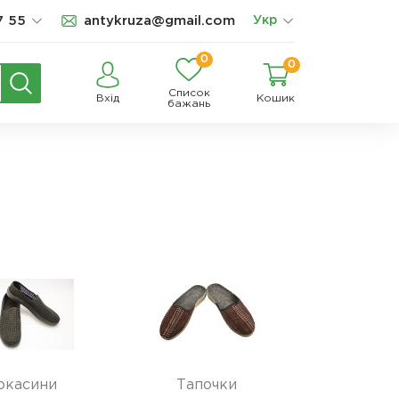
7 55
antykruza@gmail.com
Укр
0
0
Список
Вхід
Кошик
бажань
окасини
Тапочки