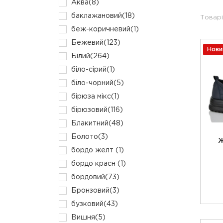
Аква
(8)
баклажановий
(18)
Товарі
беж-коричневий
(1)
Бежевий
(123)
Нови
Білий
(264)
біло-сірий
(1)
біло-чорний
(5)
бірюза мікс
(1)
бірюзовий
(116)
Блакитний
(48)
Болото
(3)
Ж
бордо желт
(1)
бордо красн
(1)
бордовий
(73)
Бронзовий
(3)
бузковий
(43)
Вишня
(5)