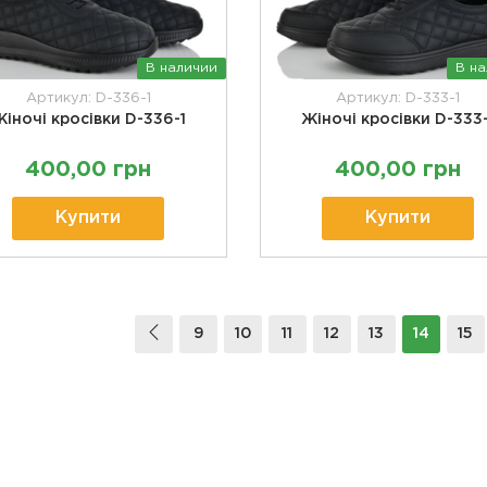
В наличии
В н
Артикул: D-336-1
Артикул: D-333-1
іночі кросівки D-336-1
Жіночі кросівки D-333-
400,00 грн
400,00 грн
Купити
Купити
9
10
11
12
13
14
15