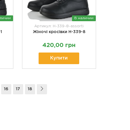
аличии
В наличии
Артикул: H-339-8-assorti
1
Жіночі кросівки H-339-8
420,00 грн
Купити
16
17
18