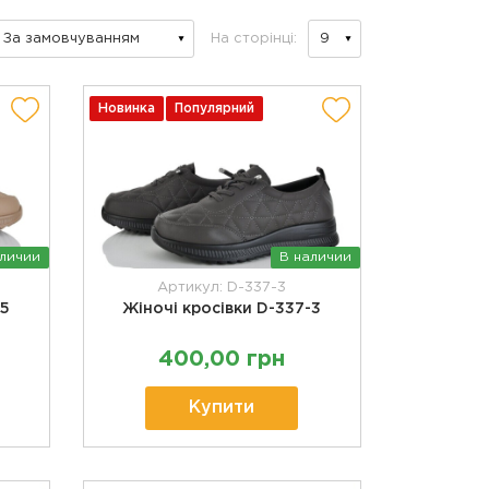
На сторінці:
Новинка
Популярний
аличии
В наличии
Артикул: D-337-3
-5
Жіночі кросівки D-337-3
400,00 грн
Купити