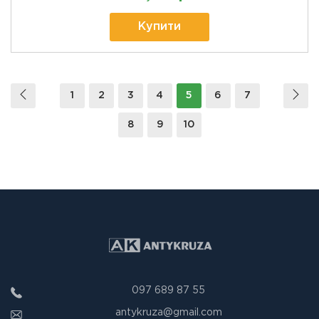
Купити
1
2
3
4
5
6
7
8
9
10
097 689 87 55
antykruza@gmail.com