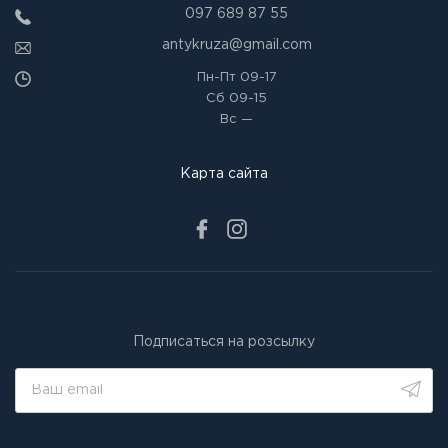
097 689 87 55
antykruza@gmail.com
Пн-Пт
09-17
Сб
09-15
Вс
—
Карта сайта
Подписаться на розсылку