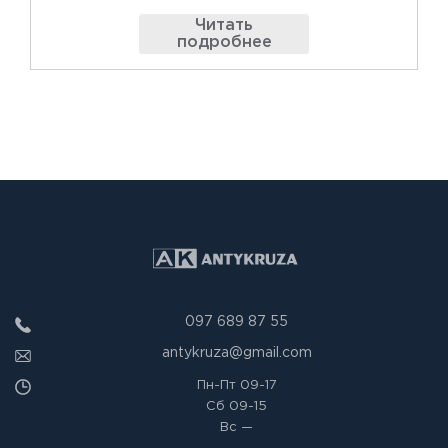
Читать
подробнее
097 689 87 55
antykruza@gmail.com
Пн-Пт
09-17
Сб
09-15
Вс
—