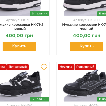
В наличии
В н
Артикул: HK-71-5
Артикул: HK-70-1
жские кроссовки HK-71-5
Мужские кроссовки HK-7
черный
черный
400,00 грн
400,00 грн
Купить
Купить
нка
Популярный
Новинка
Популярный
В наличии
В н
Артикул: HK-16-1
Артикул: HK-15-1