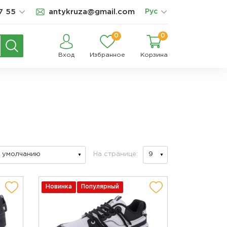
7 55
antykruza@gmail.com
Рус
0
0
Вход
Избранное
Корзина
На странице:
Новинка
Популярный