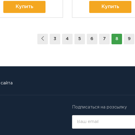
Купить
Купить
3
4
5
6
7
8
9
 сайта
Подписаться на розсылку